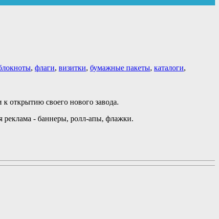
блокноты
,
флаги
,
визитки
,
бумажные пакеты
,
каталоги
,
 к открытию своего нового завода.
я реклама - баннеры, ролл-апы, флажки.