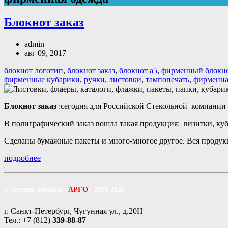
Блокнот заказ
admin
авг 09, 2017
блокнот логотип
,
блокнот заказ
,
блокнот а5
,
фирменный блокн
фирменные кубарики
,
ручки
,
листовки
,
тампопечать
,
фирменна
Блокнот заказ
:сегодня для Российской Стекольной компании
В полиграфический заказ вошла такая продукция: визитки, куб
Сделаны бумажные пакеты и много-многое другое. Вся продук
подробнее
© Студия дизайна «
АРГО
» 2009-2026
г. Санкт-Петербург, Чугунная ул., д.20Н
Тел.: +7 (812)
339-88-87