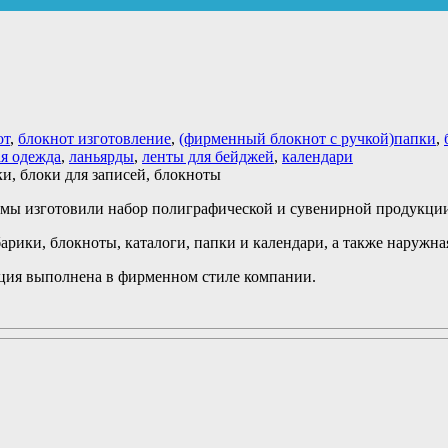
от
,
блокнот изготовление
,
(фирменный блокнот с ручкой)папки
,
я одежда
,
ланьярды
,
ленты для бейджей
,
календари
 мы изготовили набор полиграфической и сувенирной продукции
арики, блокноты, каталоги, папки и календари, а также наружна
ция выполнена в фирменном стиле компании.