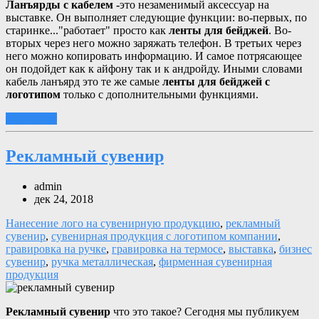
Ланъярды с кабелем -
это незаменимый аксессуар на
выставке. Он выполняет следующие функции: во-первых, по
старинке..."работает" просто как
ленты для бейджей
. Во-
вторых через него можно заряжать телефон. В третьих через
него можно копировать информацию. И самое потрясающее
он подойдет как к айфону так и к андройду. Иными словами
кабель ланъярд это те же самые
ленты для бейджей с
логотипом
только с дополнительными функциями.
подробнее
Рекламный сувенир
admin
дек 24, 2018
Нанесение лого на сувенирную продукцию
,
рекламный
сувенир
,
сувенирная продукция с логотипом компании
,
гравировка на ручке
,
гравировка на термосе
,
выставка
,
бизнес
сувенир
,
ручка металлическая
,
фирменная сувенирная
продукция
Рекламный сувенир
что это такое? Сегодня мы публикуем