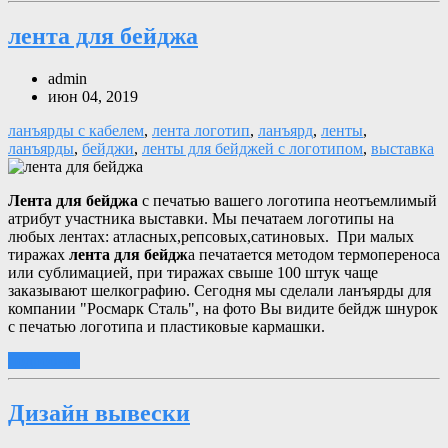
лента для бейджа
admin
июн 04, 2019
ланъярды с кабелем
,
лента логотип
,
ланъярд
,
ленты
,
ланъярды
,
бейджи
,
ленты для бейджей с логотипом
,
выставка
Лента для бейджа
с печатью вашего логотипа неотъемлимый
атрибут участника выставки. Мы печатаем логотипы на
любых лентах: атласных,репсовых,сатиновых. При малых
тиражах
лента для бейдж
а печатается методом термопереноса
или сублимацией, при тиражах свыше 100 штук чаще
заказывают шелкографию. Сегодня мы сделали ланъярды для
компании "Росмарк Сталь", на фото Вы видите бейдж шнурок
с печатью логотипа и пластиковые кармашки.
подробнее
Дизайн вывески