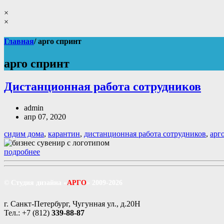
×
×
Главная
/ арго спринт
арго спринт
Дистанционная работа сотрудников
admin
апр 07, 2020
сидим дома
,
карантин
,
дистанционная работа сотрудников
,
арг
подробнее
© Студия дизайна «
АРГО
» 2009-2026
г. Санкт-Петербург, Чугунная ул., д.20Н
Тел.: +7 (812)
339-88-87