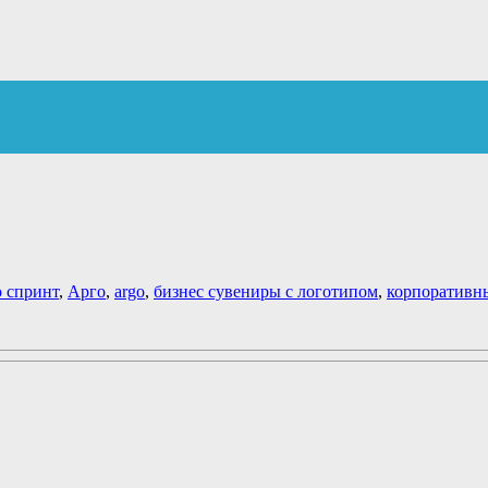
о спринт
,
Арго
,
argo
,
бизнес сувениры с логотипом
,
корпоративн