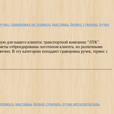
ручке
,
гравировка на термосе
,
выставка
,
бизнес сувенир
,
ручка
нную для нашего клиента: транспортной компании "ЛТК".
едметы отбрендированы логотипом клиента, но различными
вечно. В эту категорию попадают гравировка ручек, термос с
термосе
,
выставка
,
бизнес сувенир
,
ручка металлическая
,