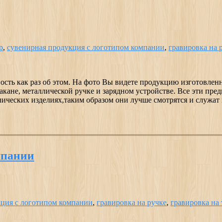
р
,
сувенирная продукция с логотипом компании
,
гравировка на 
ость как раз об этом. На фото Вы видете продукцию изготовле
акане, металлической ручке и зарядном устройстве. Все эти пр
ических изделиях,таким образом они лучше смотрятся и служат 
мпании
кция с логотипом компании
,
гравировка на ручке
,
гравировка на 