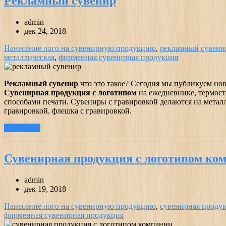
Рекламный сувенир
admin
дек 24, 2018
Нанесение лого на сувенирную продукцию
,
рекламный сувени
металлическая
,
фирменная сувенирная продукция
Рекламный сувенир
что это такое? Сегодня мы публикуем нов
Сувенирная продукция с логотипом
на ежедневнике, термост
способами печати. Сувениры с гравировкой делаются на металл
гравировкой, флешка с гравировкой.
подробнее
Сувенирная продукция с логотипом ко
admin
дек 19, 2018
Нанесение лого на сувенирную продукцию
,
сувенирная проду
фирменная сувенирная продукция