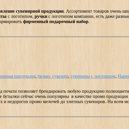
овление сувенирной продукции
. Ассортимент товаров очень ши
нты
с логотипом,
ручки
с логотипом компании, есть даже разные
ормировать
фирменный подарочный набор
.
нирная продукция
,
бизнес сувенир
,
сувениры с логотипом
,
Нане
тод печати позволяет брендировать любую продукцию полноцве
е бутылки сейчас очень популярны в качестве промо продукции
х и недорогих промо мелочей до элитных сувениров. На всем м