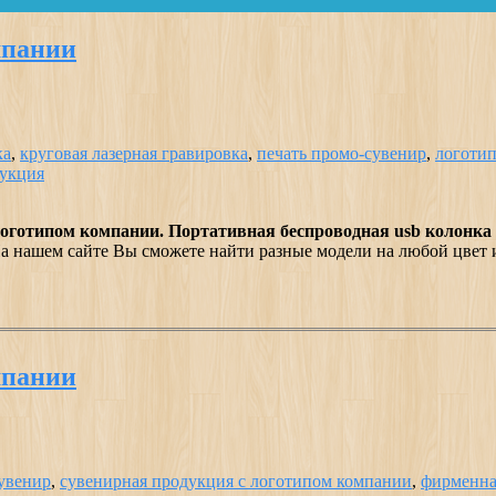
мпании
ка
,
круговая лазерная гравировка
,
печать промо-сувенир
,
логотип
дукция
оготипом компании. Портативная беспроводная usb колонка 
На нашем сайте Вы сможете найти разные модели на любой цвет 
мпании
сувенир
,
сувенирная продукция с логотипом компании
,
фирменна