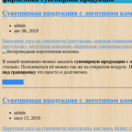
Сувенирная продукция с логотипом ко
admin
авг 06, 2019
Нанесение лого на сувенирную продукцию
,
лазерная гравиров
продукция с логотипом компании
,
фирменная сувенирная про
В нашей компании можно заказать
сувенирную продукцию с л
стильно. Пользоваться ей можно так же на открытом воздухе. 
под гравировку
это просто и долговечно.
подробнее
Сувенирная продукция с логотипом ко
admin
июл 15, 2019
Нанесение лого на сувенирную продукцию
,
выставка
,
бизнес 