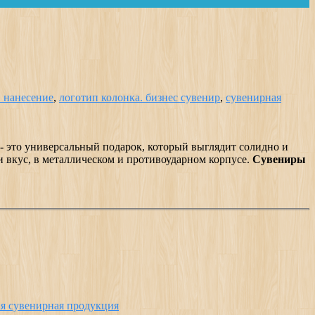
 нанесение
,
логотип колонка. бизнес сувенир
,
сувенирная
-
это универсальный подарок, который выглядит солидно и
и вкус, в металлическом и противоударном корпусе.
Сувениры
я сувенирная продукция