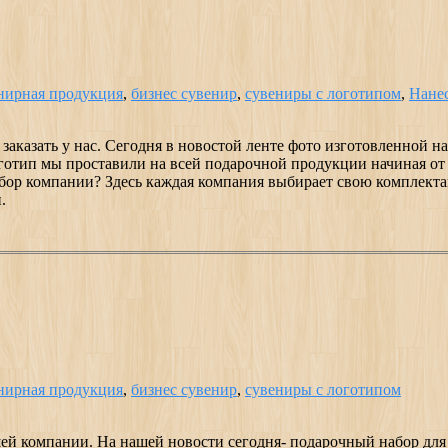
нирная продукция
,
бизнес сувенир
,
сувениры с логотипом
,
Нане
аказать у нас. Сегодня в новостой ленте фото изготовленной 
готип мы проставили на всей подарочной продукции начиная от 
абор компании? Здесь каждая компания выбирает свою комплект
.
нирная продукция
,
бизнес сувенир
,
сувениры с логотипом
й компании. На нашей новости сегодня- подарочный набор для 